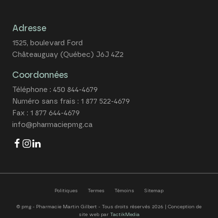
Adresse
1525, boulevard Ford
Châteauguay (Québec) J6J 4Z2
Coordonnées
Téléphone :
450 844-4679
Numéro sans frais :
1 877 522-4679
Fax : 1 877 644-4679
info@pharmaciepmg.ca
Politiques
Termes
Témoins
Sitemap
© pmg - Pharmacie Martin Gilbert - Tous droits réservés 2026 | Conception de
site web par
TactikMedia